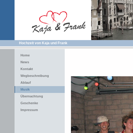
Hochzeit von Kaja und Frank
Home
News
Kontakt
Wegbeschreibung
Ablauf
Musik
Übernachtung
Geschenke
Impressum